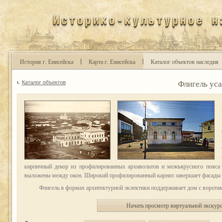
История г. Енисейска
Карта г. Енисейска
Каталог объектов наследия
Флигель уса
Каталог объектов
кирпичный декор из профилированных архивольтов и межъярусного пояса
выложены между окон. Широкий профилированный карниз завершает фасады 
Флигель в формах архитектурной эклектики поддерживает дом с воротам
Начать просмотр виртуальной экскур